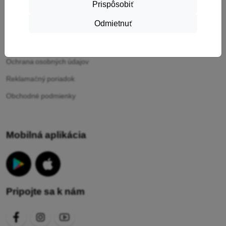
Prispôsobiť
Informácie
Odmietnuť
Vaše cookies
Ochrana osobných údajov
Reklamačný poriadok
Obchodné podmienky
Mobilná aplikácia
Pripojte sa k nám