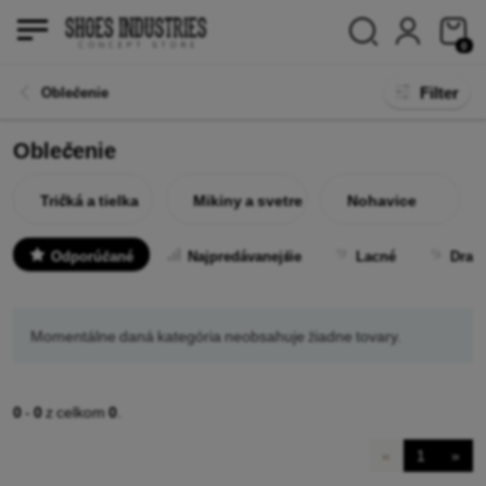
0
Filter
Oblečenie
Oblečenie
Tričká a tielka
Mikiny a svetre
Nohavice
Odporúčané
Najpredávanejšie
Lacné
Drah
Momentálne daná kategória neobsahuje žiadne tovary.
0
-
0
z celkom
0
.
«
1
»