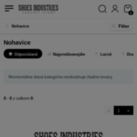
0
Filter
Nohavice
Nohavice
Odporúčané
Najpredávanejšie
Lacné
Drah
Momentálne daná kategória neobsahuje žiadne tovary.
0
-
0
z celkom
0
.
«
1
»