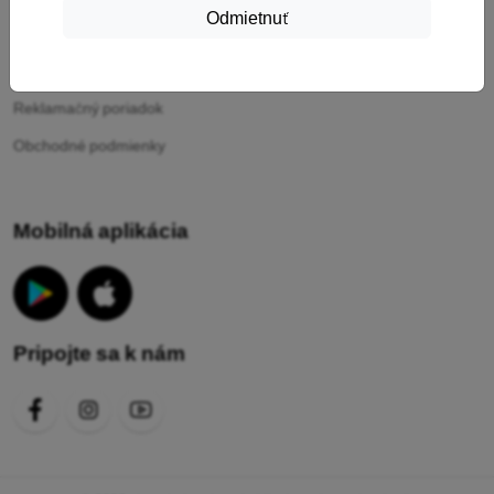
Odmietnuť
Vaše cookies
Ochrana osobných údajov
Reklamačný poriadok
Obchodné podmienky
Mobilná aplikácia
Pripojte sa k nám