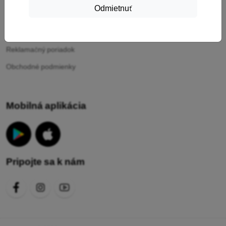
Odmietnuť
Vaše cookies
Ochrana osobných údajov
Reklamačný poriadok
Obchodné podmienky
Mobilná aplikácia
Pripojte sa k nám