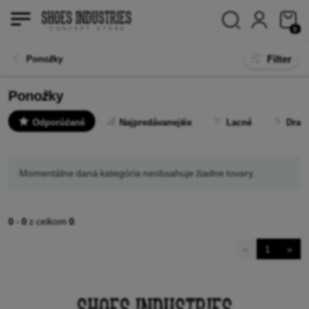
0
Filter
Ponožky
Ponožky
Odporúčané
Najpredávanejšie
Lacné
Drah
Momentálne daná kategória neobsahuje žiadne tovary.
0
-
0
z celkom
0
.
«
1
»