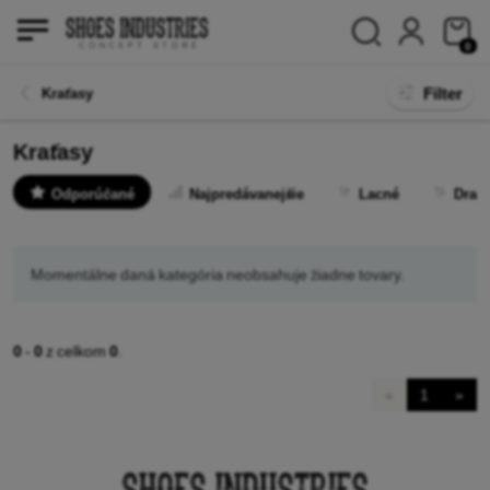
0
Filter
Kraťasy
Kraťasy
Odporúčané
Najpredávanejšie
Lacné
Drah
Momentálne daná kategória neobsahuje žiadne tovary.
0
-
0
z celkom
0
.
«
1
»