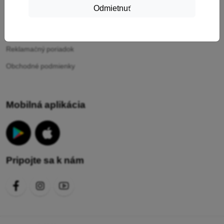
Odmietnuť
Vaše cookies
Ochrana osobných údajov
Reklamačný poriadok
Obchodné podmienky
Mobilná aplikácia
Pripojte sa k nám