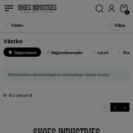
0
Filter
Všetko
Všetko
Odporúčané
Najpredávanejšie
Lacné
Drah
Momentálne daná kategória neobsahuje žiadne tovary.
0
-
0
z celkom
0
.
«
1
»