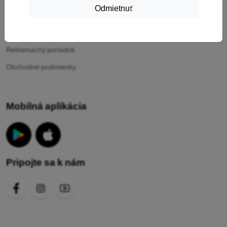
Odmietnuť
Vaše cookies
Ochrana osobných údajov
Reklamačný poriadok
Obchodné podmienky
Mobilná aplikácia
Pripojte sa k nám