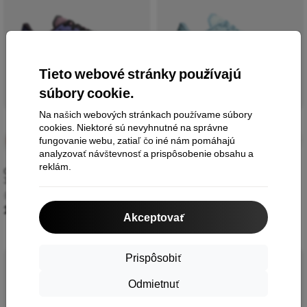
Tieto webové stránky používajú
súbory cookie.
Na našich webových stránkach používame súbory
cookies. Niektoré sú nevyhnutné na správne
Finálny
3 dní
Finálny
3 dní
fungovanie webu, zatiaľ čo iné nám pomáhajú
-10%
-10%
výpredaj
07:23:43
výpredaj
07:23:43
analyzovať návštevnosť a prispôsobenie obsahu a
reklám.
On Cloudflow 5 Borievka/Ľad
On Cloudflow 5 Flurry/Wash
3WF10094851 W
3WF10094946 W
190,00 €
190,00 €
170,99 €
170,99 €
Akceptovať
Prispôsobiť
Novinka
Novinka
-10%
-10%
Odmietnuť