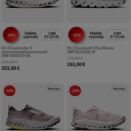
Finálny
3 dní
Finálny
3 dní
-10%
-10%
výpredaj
07:23:43
výpredaj
07:23:43
On Cloudsurfer 2
On Cloudswift 4 Surf/biela
slonovinová/slonovinová
3WF10115181 W
3WF10103334 W
170,00 €
170,00 €
153,00 €
153,00 €
Novinka
Novinka
-10%
-10%