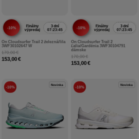
Finálny
3 dní
Finálny
3 dní
-10%
-10%
výpredaj
07:23:43
výpredaj
07:23:43
On Cloudsurfer Trail 2 železná/lila
On Cloudsurfer Trail 2
3WF30102647 W
Ľalia/Gardénia 3WF30104791
dámske
170,00 €
170,00 €
153,00 €
153,00 €
Novinka
Novinka
-10%
-10%