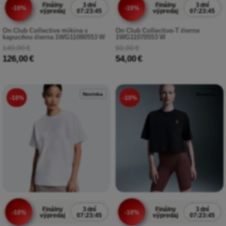
Finálny
3 dní
Finálny
3 dní
-10%
-10%
výpredaj
07:23:43
výpredaj
07:23:43
On Club Collective mikina s
On Club Collective-T čierne
kapucňou čierna 1WG11080553 W
1WG11070553 W
140,00 €
60,00 €
126,00 €
54,00 €
Novinka
Novinka
-10%
-10%
Finálny
3 dní
Finálny
3 dní
-10%
-10%
výpredaj
07:23:43
výpredaj
07:23:43