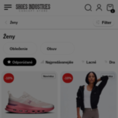
0
Filter
Ženy
Ženy
Oblečenie
Obuv
Odporúčané
Najpredávanejšie
Lacné
Drah
Novinka
Novinka
-10%
-10%