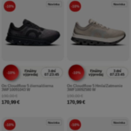
Novinka
Novinka
-10%
-10%
Finálny
3 dní
Finálny
3 dní
-10%
-10%
výpredaj
07:23:43
výpredaj
07:23:43
On Cloudflow 5 čierna/čierna
On Cloudflow 5 Hmla/Zatmenie
3WF10091043 W
3WF10092580 W
190,00 €
190,00 €
170,99 €
170,99 €
Novinka
Novinka
-10%
-10%