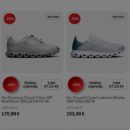
Novinka
Novinka
-10%
-10%
Finálny
3 dní
Finálny
3 dní
-10%
-10%
výpredaj
07:23:43
výpredaj
07:23:43
On Running Cloud 6 Geo WP
On Cloud 6 Coast Ľadovec/Búrka
Wolf/Wolf 3WG10354747 W
3WF10021392 W
190,00 €
170,00 €
170,99 €
153,00 €