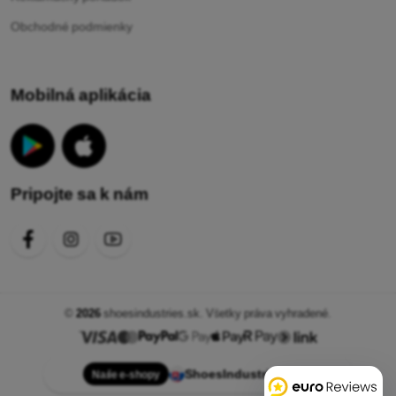
Obchodné podmienky
Mobilná aplikácia
Pripojte sa k nám
©
2026
shoesindustries.sk. Všetky práva vyhradené.
ShoesIndustries.sk
Naše e-shopy