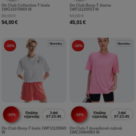
On Club Collective-T biele
On Club Boxy-T čierne
1WG11070069 W
1WF11120553 W
60,00 €
50,00 €
54,00 €
45,01 €
Novinka
Novinka
-10%
-10%
Finálny
3 dní
Finálny
3 dní
-10%
-10%
výpredaj
07:23:43
výpredaj
07:23:43
On Club Boxy-T biele 1WF11120069
On Club-T žuvačková ružová
W
1WE10064983 W