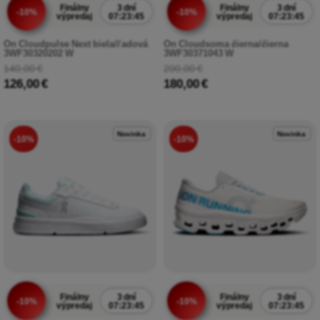
Finálny
3 dní
Finálny
3 dní
-10%
-10%
výpredaj
07:23:43
výpredaj
07:23:43
On Cloudpulse Next biela/ľadová
On Cloudsoma čierna/čierna
3WF30320202 W
3WF30371043 W
140,00 €
200,00 €
126,00 €
180,00 €
Novinka
Novinka
-10%
-10%
Finálny
3 dní
Finálny
3 dní
-10%
-10%
výpredaj
07:23:43
výpredaj
07:23:43