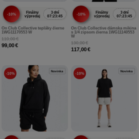
Finálny
3 dní
Finálny
3 dní
-10%
-10%
výpredaj
07:23:43
výpredaj
07:23:43
On Club Collective tepláky čierne
On Club Collective dámska mikina
1WG11170553 W
s 1/4 zipsom čierna 1WG11140553
W
110,00 €
130,00 €
99,00 €
117,00 €
Novinka
Novinka
-10%
-10%