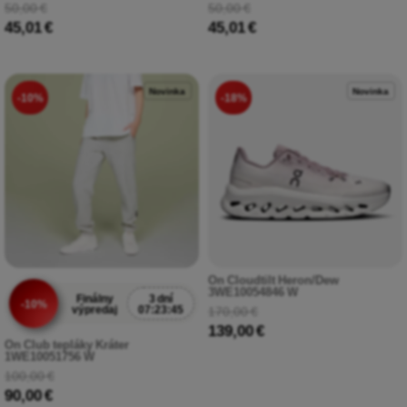
50,00 €
50,00 €
45,01 €
45,01 €
Novinka
Novinka
-10%
-18%
On Cloudtilt Heron/Dew
3WE10054846 W
Finálny
3 dní
-10%
výpredaj
07:23:43
170,00 €
139,00 €
On Club tepláky Kráter
1WE10051756 W
100,00 €
90,00 €