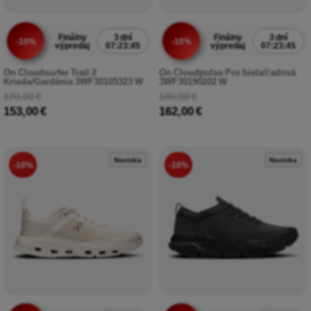
Finálny
3 dní
Finálny
3 dní
-10%
-10%
výpredaj
07:23:43
výpredaj
07:23:43
On Cloudsurfer Trail 2
On Cloudpulse Pro biela/ľadová
Krieda/Gardénia 3WF30105323 W
3WF30190202 W
170,00 €
180,00 €
153,00 €
162,00 €
Novinka
Novinka
-10%
-10%