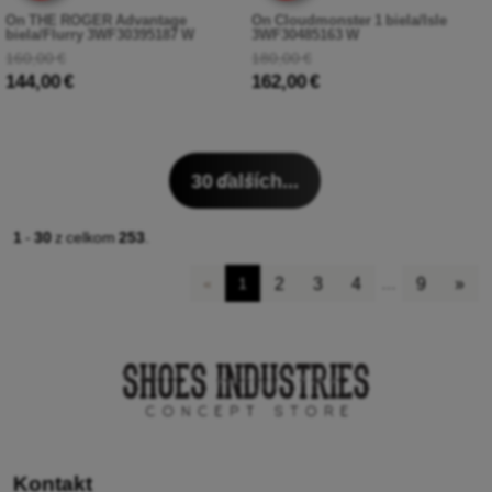
On THE ROGER Advantage
On Cloudmonster 1 biela/Isle
biela/Flurry 3WF30395187 W
3WF30485163 W
160,00 €
180,00 €
144,00 €
162,00 €
30
ďalších...
1
-
30
z celkom
253
.
2
3
4
9
»
«
1
…
Kontakt