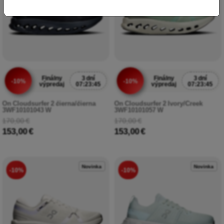
Finálny
3 dní
Finálny
3 dní
-10%
-10%
výpredaj
07:23:43
výpredaj
07:23:43
On Cloudsurfer 2 čierna/čierna
On Cloudsurfer 2 Ivory/Creek
3WF10101043 W
3WF10101057 W
170,00 €
170,00 €
153,00 €
153,00 €
Novinka
Novinka
-10%
-10%