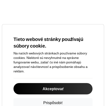
Tieto webové stránky používajú
súbory cookie.
Na našich webových stránkach používame súbory
cookies. Niektoré sú nevyhnutné na správne
fungovanie webu, zatiaľ čo iné nám pomáhajú
analyzovať návštevnosť a prispôsobenie obsahu a
reklám.
Akceptovať
Prispôsobiť