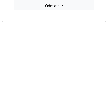
Odmietnuť