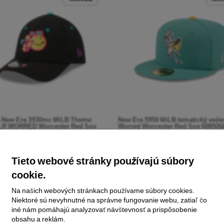
a New Era 3930mc MiLB Theme
New Era 5950 MiLB tematický veče
PLR WORRED Worcester Red Sox
Worred Worcester Red Sox 608926
2
44,00 €
€
Tieto webové stránky používajú súbory
cookie.
Novinka
Nov
Na našich webových stránkach používame súbory cookies.
Niektoré sú nevyhnutné na správne fungovanie webu, zatiaľ čo
iné nám pomáhajú analyzovať návštevnosť a prispôsobenie
obsahu a reklám.