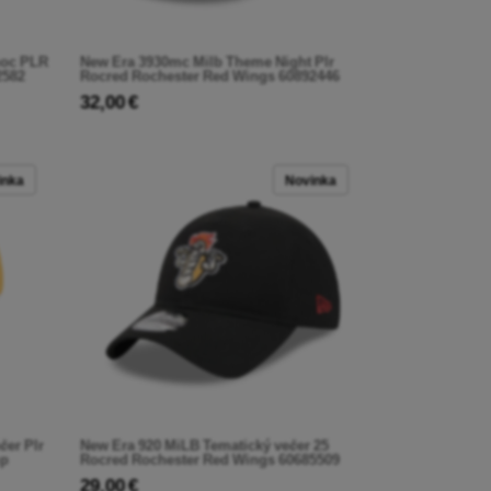
noc PLR
New Era 3930mc Milb Theme Night Plr
2582
Rocred Rochester Red Wings 60892446
32,00 €
inka
Novinka
čer Plr
New Era 920 MiLB Tematický večer 25
mp
Rocred Rochester Red Wings 60685509
29,00 €