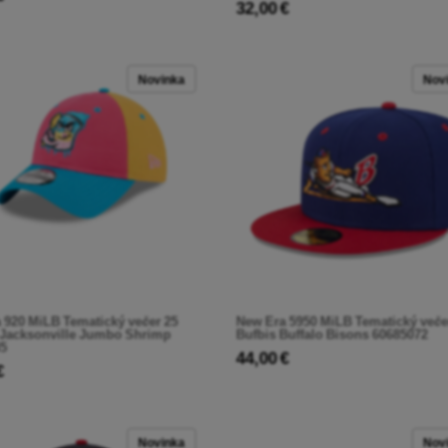
32,00 €
Novinka
Nov
 920 MiLB Tematický večer 25
New Era 5950 MiLB Tematický veče
Jacksonville Jumbo Shrimp
Bufbis Buffalo Bisons 60685072
5
44,00 €
€
Novinka
Nov