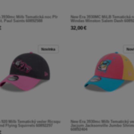
 3930mc Milb Tematická noc Plr
New Era 3930MC MiLB Tematická 
St. Paul Saints 60892588
Windas Winston Salem Dash 6089
€
32,00 €
Novinka
Nov
 920 Milb Tematický večer Ricsqu
New Era 3930mc Milb Tematický ve
d Flying Squirrels 60892297
Jacjum Jacksonville Jumbo Shri
60892404
€