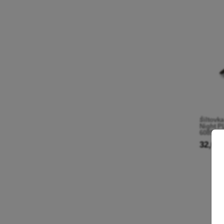
Šiltovk
Night 
6089257
32,00 