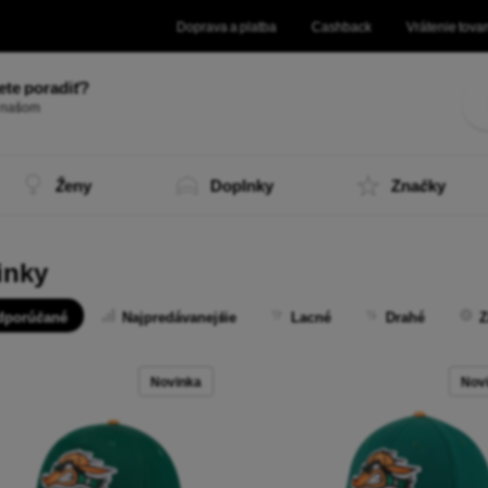
Doprava a platba
Cashback
Vrátenie tova
ete poradiť?
tvoj
|
Ženy
Doplnky
Značky
inky
dporúčané
Najpredávanejšie
Lacné
Drahé
Z
Novinka
Nov