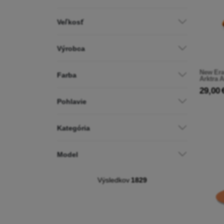
Veľkosť
Výrobca
New Era
Farba
Arktra 
29,00 
Pohlavie
Kategória
Model
Výsledkov
1829