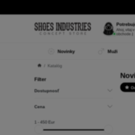
Potrebuj
Som Mobi, 
Novinky
Muži
Katalóg
Nov
Filter
O
Dostupnosť
Cena
1
-
450
Eur