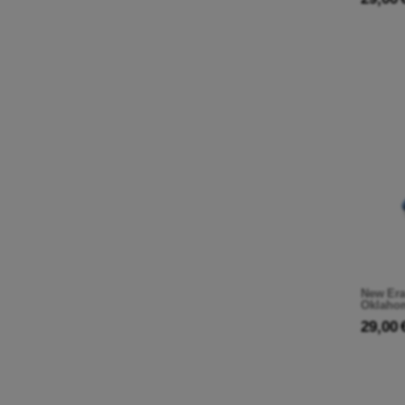
New Era
Oklaho
29,00 