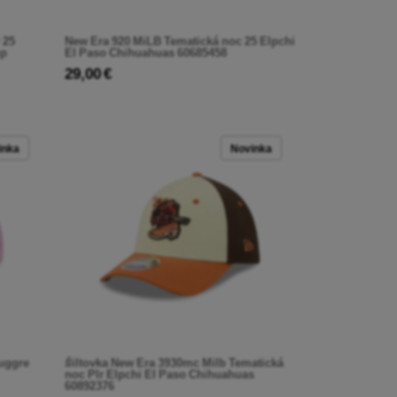
 25
New Era 920 MiLB Tematická noc 25 Elpchi
mp
El Paso Chihuahuas 60685458
29,00 €
inka
Novinka
uggre
Šiltovka New Era 3930mc Milb Tematická
noc Plr Elpchi El Paso Chihuahuas
60892376