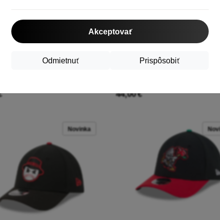
Akceptovať
Odmietnuť
Prispôsobiť
 5950 Milb Tematický večer Ashtou
New Era 5950 Milb Tematická noc 
le Tourists 60892613
Wichita Wind Surge 60892595
€
44,00 €
Novinka
Nov