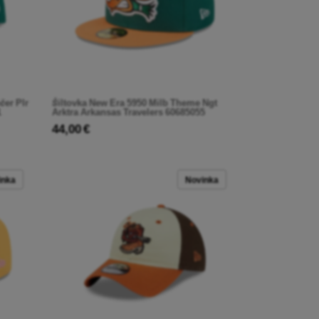
čer Plr
Šiltovka New Era 5950 Milb Theme Ngt
1
Arktra Arkansas Travelers 60685055
44,00 €
inka
Novinka