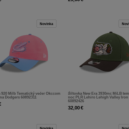
Novinka
Nov
 920 Milb Tematický večer Okccom
Šiltovka New Era 3930mc MiLB tem
ma Dodgers 60892311
noc PLR Lehiro Lehigh Valley Iron
60892426
€
32,00 €
Novinka
Nov