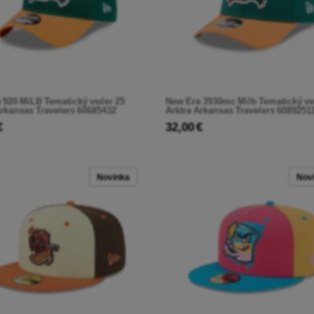
 920 MiLB Tematický večer 25
New Era 3930mc Milb Tematický ve
Arkansas Travelers 60685432
Arktra Arkansas Travelers 6089251
€
32,00 €
Novinka
Nov