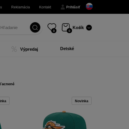
ru
Reklamácia
Kontakt
Prihlásiť
Košík
0
0
Detské
Výpredaj
ľacnené
inka
Novinka