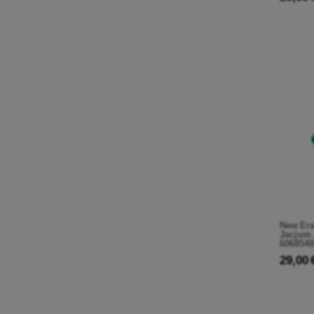
New Era
Jacjum 
6068548
29,00 