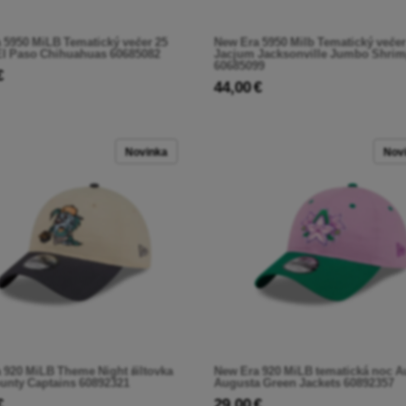
 5950 MiLB Tematický večer 25
New Era 5950 Milb Tematický večer
El Paso Chihuahuas 60685082
Jacjum Jacksonville Jumbo Shri
60685099
€
44,00 €
Novinka
Nov
 920 MiLB Theme Night šiltovka
New Era 920 MiLB tematická noc A
unty Captains 60892321
Augusta Green Jackets 60892357
€
29,00 €