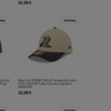
32,00 €
inka
Novinka
atická
New Era 3930MC MiLB Tematický večer
 Pigs
PLR LAKCAP Lake County Captains
60892459
32,00 €
inka
Novinka