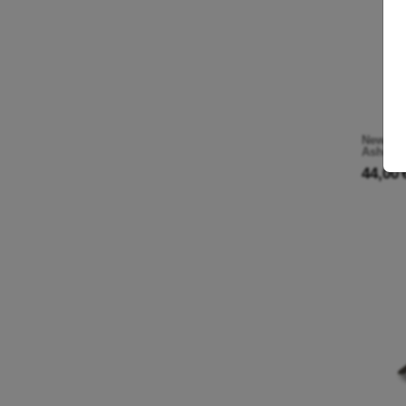
New Era
Ashevil
44,00 