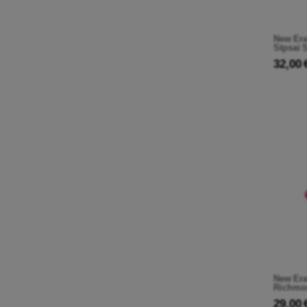
New Era
Stpsai 
32,00 
New Era
Richmon
29,00 