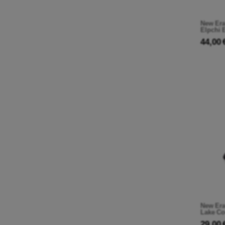
New Era
Elpchi 
44,00 
New Era
Lake Co
29,00 