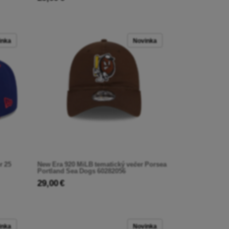
inka
Novinka
r 25
New Era 920 MiLB tematický večer Porsea
Portland Sea Dogs 60282056
29,00 €
inka
Novinka