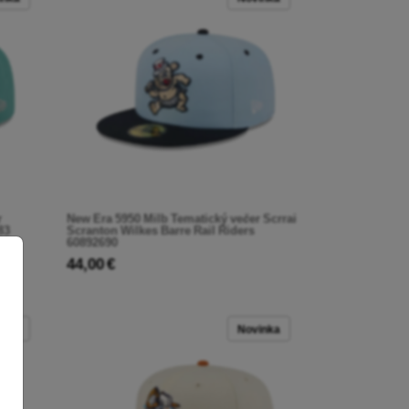
r
New Era 5950 Milb Tematický večer Scrrai
83
Scranton Wilkes Barre Rail Riders
60892690
44,00 €
inka
Novinka