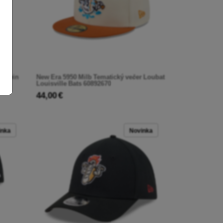
Wicwin
New Era 5950 Milb Tematický večer Loubat
Louisville Bats 60892670
44,00 €
inka
Novinka