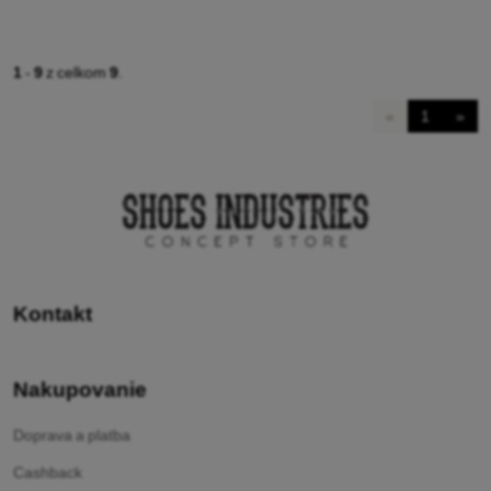
1
-
9
z celkom
9
.
«
1
»
Kontakt
Nakupovanie
Doprava a platba
Cashback