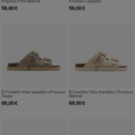
Prackou Plné Béžové
Prackou Leopard
59,00 €
59,00 €
D.Franklin Vibe Sandále s Prackou
D.Franklin Vibe Sandále s Prackou
Taupe
Béžové
69,00 €
69,00 €