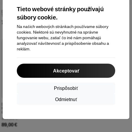
Tieto webové stránky používajú
D.Franklin Vibe Clog s Prackou
D.Franklin Vibe Clog s Prackou
Tan
Taupe
súbory cookie.
79,00 €
79,00 €
Na našich webových stránkach používame súbory
cookies. Niektoré sú nevyhnutné na správne
fungovanie webu, zatiaľ čo iné nám pomáhajú
analyzovať návštevnosť a prispôsobenie obsahu a
-44%
reklám.
Akceptovať
Prispôsobiť
Odmietnuť
Dr.Martens Blaire Quad Hydro
Kožené sandále na platforme
Čierne Hydro DM27296001
159,00 €
89,00 €