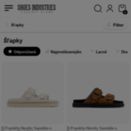
0
Filter
Šľapky
Šľapky
Odporúčané
Najpredávanejšie
Lacné
Drah
D.Franklin Nordic Sandále s
D.Franklin Nordic Sandále s