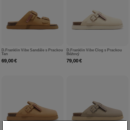
D.Franklin Vibe Sandále s Prackou
D.Franklin Vibe Clog s Prackou
Tan
Béžový
69,00 €
79,00 €