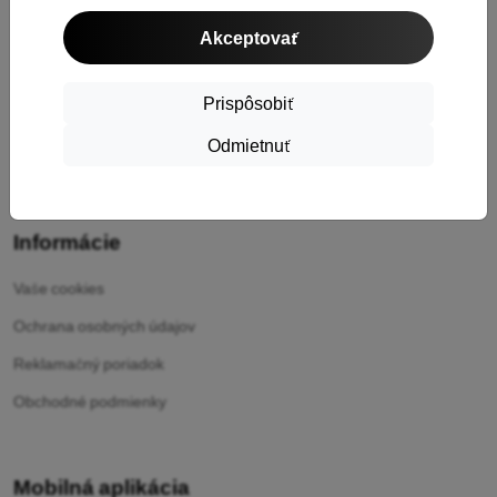
Cashback
Akceptovať
Vrátenie tovaru
Reklamácia
Prispôsobiť
Kontakt
Odmietnuť
O nás
Informácie
Vaše cookies
Ochrana osobných údajov
Reklamačný poriadok
Obchodné podmienky
Mobilná aplikácia